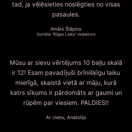
tad, ja vēlēsieties noslēgties no visas
pasaules.
Ilmārs Šlāpins
žurnāla “Rīgas Laiks” redaktors
Mūsu ar sievu vērtējums 10 baļļu skalā
ir 12! Esam pavadījuši brīnišķīgu laiku
mierīgā, skaistā vietā ar māju, kurā
katrs sīkums ir pārdomāts ar gaumi un
rūpēm par viesiem. PALDIES!!
Ar cieņu, Anatolijs