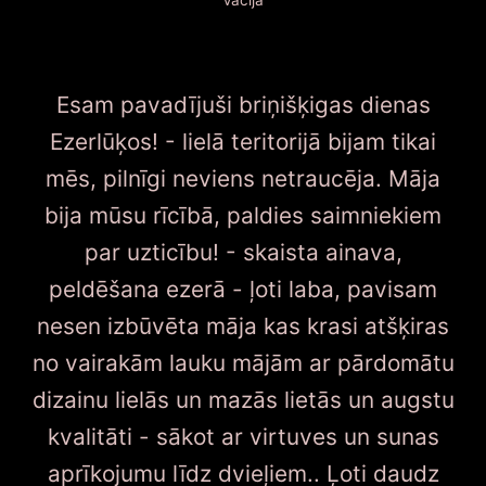
Vācija
Esam pavadījuši briņišķigas dienas
Ezerlūķos! - lielā teritorijā bijam tikai
mēs, pilnīgi neviens netraucēja. Māja
bija mūsu rīcībā, paldies saimniekiem
par uzticību! - skaista ainava,
peldēšana ezerā - ļoti laba, pavisam
nesen izbūvēta māja kas krasi atšķiras
no vairakām lauku mājām ar pārdomātu
dizainu lielās un mazās lietās un augstu
kvalitāti - sākot ar virtuves un sunas
aprīkojumu līdz dvieļiem.. Ļoti daudz