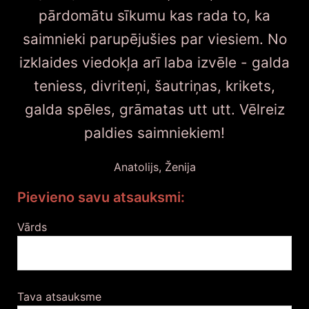
pārdomātu sīkumu kas rada to, ka
saimnieki parupējušies par viesiem. No
izklaides viedokļa arī laba izvēle - galda
teniess, divriteņi, šautriņas, krikets,
galda spēles, grāmatas utt utt. Vēlreiz
paldies saimniekiem!
Anatolijs, Ženija
Pievieno savu atsauksmi:
Vārds
Tava atsauksme