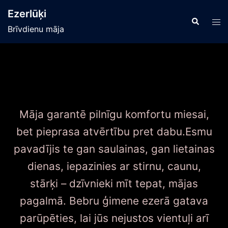
Ezerlūķi
Brīvdienu māja
Māja garantē pilnīgu komfortu miesai,
bet pieprasa atvērtību pret dabu.Esmu
pavadījis te gan saulainas, gan lietainas
dienas, iepazinies ar stirnu, caunu,
stārķi – dzīvnieki mīt tepat, mājas
pagalmā. Bebru ģimene ezerā gatava
parūpēties, lai jūs nejustos vientuļi arī