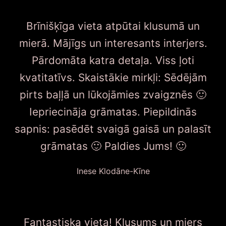
Brīnišķīga vieta atpūtai klusumā un
mierā. Mājīgs un interesants interjers.
Pārdomāta katra detaļa. Viss ļoti
kvatitatīvs. Skaistākie mirkļi: Sēdējām
pirts baļļā un lūkojāmies zvaigznēs 🙂
Iepriecināja grāmatas. Piepildinās
sapnis: pasēdēt svaigā gaisā un palasīt
grāmatas 🙂 Paldies Jums! 🙂
Inese Klodāne-Kīne
Fantastiska vieta! Klusums un miers