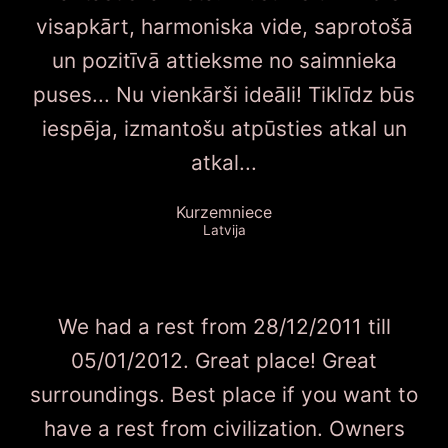
visapkārt, harmoniska vide, saprotošā
un pozitīvā attieksme no saimnieka
puses... Nu vienkārši ideāli! Tiklīdz būs
iespēja, izmantošu atpūsties atkal un
atkal...
Kurzemniece
Latvija
We had a rest from 28/12/2011 till
05/01/2012. Great place! Great
surroundings. Best place if you want to
have a rest from civilization. Owners